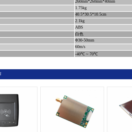
260mm*260mm*40mm
1.75kg
40.5*30.5*10.5cm
2.1kg
ABS
白色
Φ30-50mm
60m/s
-40℃ ~ 70℃
荐