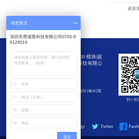
桌面
请您留言
深圳市恩瑞普科技有限公司0755-8
6128019
超高频读写器|Impinj R2000 模块|超
高频标签|深圳市恩瑞普科技有限公
司
电话：0755-86128019
地址：深圳市南山区南油第四工业区1栋412室
邮箱：540092125@qq.com
扫一扫
手机：13510893850
Enruipu Technology
Twitter
Face
提交