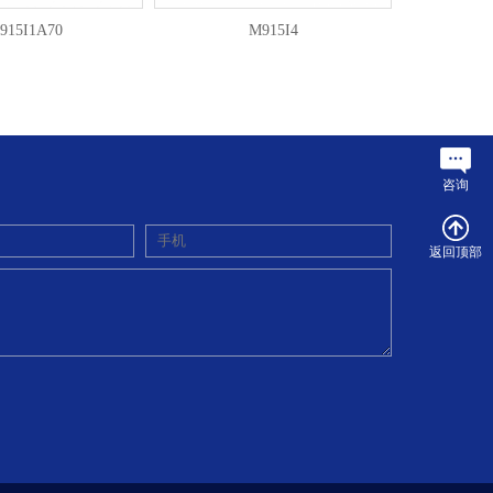
915I1A70
M915I4
咨询
返回顶部