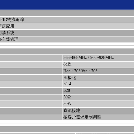
RFID物流追踪
库房应用
门禁系统
停车场管理
865~868MHz / 902~928MHz
8dBi
Hor：70° Ver：70°
圆极化
≤1.4
≥20
50Ω
50W
直流接地
按客户需求定制调整