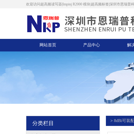
欢迎访问超高频读写器|Impinj R2000 模块|超高频标签|深圳市恩
网站首页
产品中心
解
>
8dBi可装
分类栏目