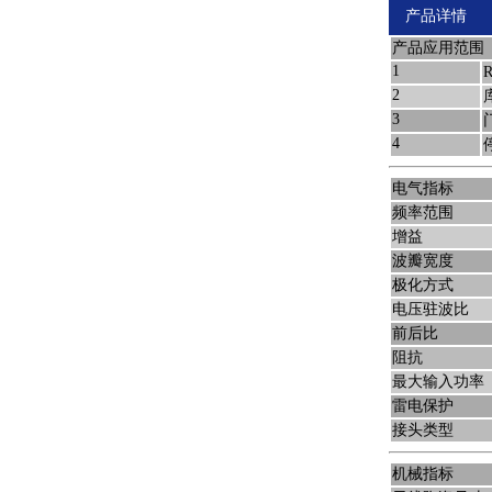
产品详情
产品应用范围
1
2
3
4
电气指标
频率范围
增益
波瓣宽度
极化方式
电压驻波比
前后比
阻抗
最大输入功率
雷电保护
接头类型
机械指标