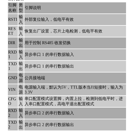
引脚
类
引脚说明
名称
型
输
RSTI
外部复位输入，低电平有效
入
输
RES
恢复出厂设置，芯片上电检测，低电平有效
ET
入
输
DIR
用于控制 RS485 收发切换
出
输
RXD
异步串口 1 的串行数据输入
1
入
输
TXD
异步串口 1 的串行数据输出
1
出
电
GND
公共接地端
源
电
电源输入端，默认为5V，TTL版本当J1短接时，输入为
VIN
源
3.3V
输
串口配置模式设置脚，内置上拉，检测到低电平时，进
CFG
O
入
入串口配置模式，高电平退出配置模式
输
RXD
异步串口 2 的串行数据输入
2
入
输
TXD
异步串口 2 的串行数据输出
2
出