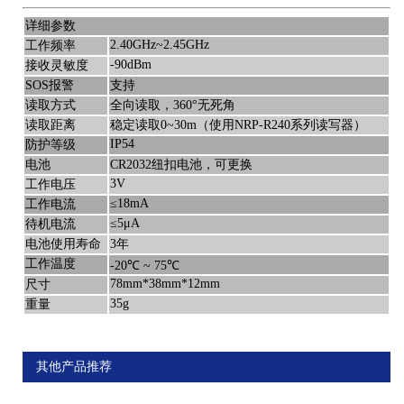
详细参数
2.40GHz~2.45GHz
工作频率
-90dBm
接收灵敏度
SOS报警
支持
读取方式
全向读取，360°无死角
读取距离
稳定读取0~30m（使用NRP-R240系列读写器）
IP54
防护等级
电池
CR2032纽扣电池，可更换
3V
工作电压
≤18mA
工作电流
≤5μA
待机电流
电池使用寿命
3年
工作温度
-20℃ ~ 75℃
78mm*38mm*12mm
尺寸
35g
重量
其他产品推荐