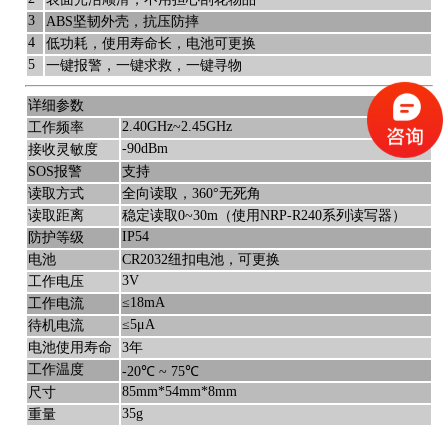
3
ABS坚韧外壳，抗压防摔
4
低功耗，使用寿命长，电池可更换
5
一键报警，一键求救，一键寻物
详细参数
2.40GHz~2.45GHz
工作频率
-90dBm
接收灵敏度
SOS报警
支持
读取方式
全向读取，360°无死角
读取距离
稳定读取0~30m（使用NRP-R240系列读写器）
IP54
防护等级
电池
CR2032纽扣电池，可更换
3V
工作电压
≤18mA
工作电流
≤5μA
待机电流
电池使用寿命
3年
工作温度
-20℃ ~ 75℃
85mm*54mm*8mm
尺寸
35g
重量